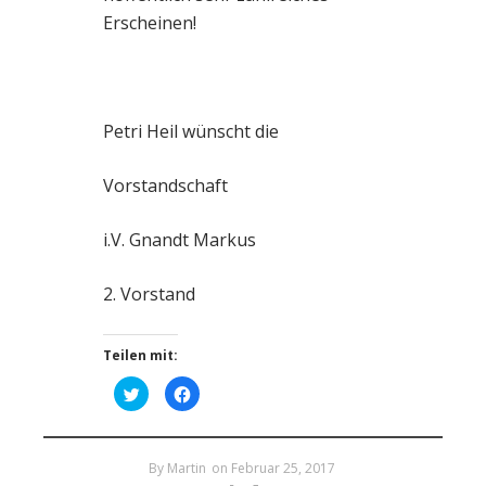
Erscheinen!
Petri Heil wünscht die
Vorstandschaft
i.V. Gnandt Markus
2. Vorstand
Teilen mit:
K
K
l
l
i
i
c
c
k
k
,
,
u
By
Martin
u
on
Februar 25, 2017
m
m